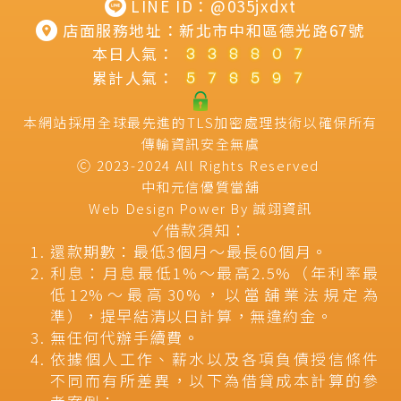
LINE ID：
@035jxdxt
店面服務地址：
新北市中和區德光路67號
本日人氣：
累計人氣：
本網站採用全球最先進的TLS加密處理技術以確保所有
傳輸資訊安全無虞
Ⓒ 2023-2024 All Rights Reserved
中和元信優質當舖
Web Design Power By
誠翊資訊
✓借款須知：
還款期數：最低3個月～最長60個月。
利息：月息最低1%～最高2.5%（年利率最
低12%～最高30%，以當舖業法規定為
準），提早結清以日計算，無違約金。
無任何代辦手續費。
依據個人工作、薪水以及各項負債授信條件
不同而有所差異，以下為借貸成本計算的參